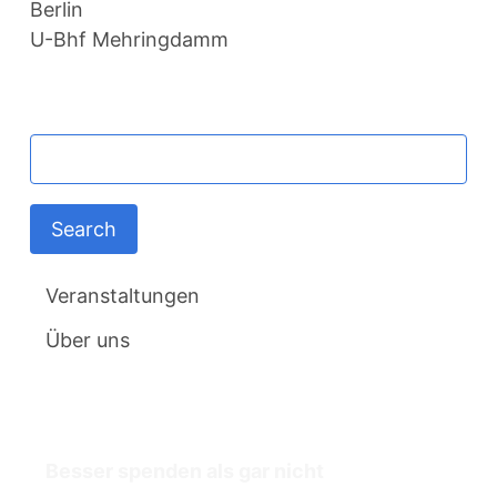
Berlin
U-Bhf Mehringdamm
MAIN
Schlüsselwörter
NAVIGATION
Veranstaltungen
Über uns
Termine
Besser spenden als gar nicht