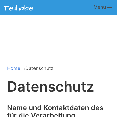
Direkt
Main
zum
navigation
Inhalt
Home
Datenschutz
Pfadnavigation
Datenschutz
Name und Kontaktdaten des
für die Verarbeitung