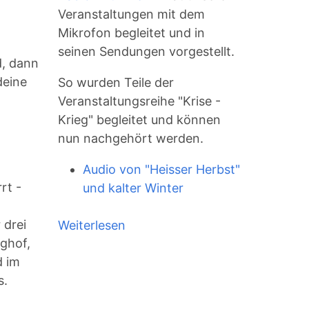
Veranstaltungen mit dem
n
Mikrofon begleitet und in
seinen Sendungen vorgestellt.
, dann
deine
So wurden Teile der
Veranstaltungsreihe "Krise -
Krieg" begleitet und können
nun nachgehört werden.
Audio von "Heisser Herbst"
rt -
und kalter Winter
 drei
Weiterlesen
über
ghof,
Radio
d im
Aktiv
s.
Berlin