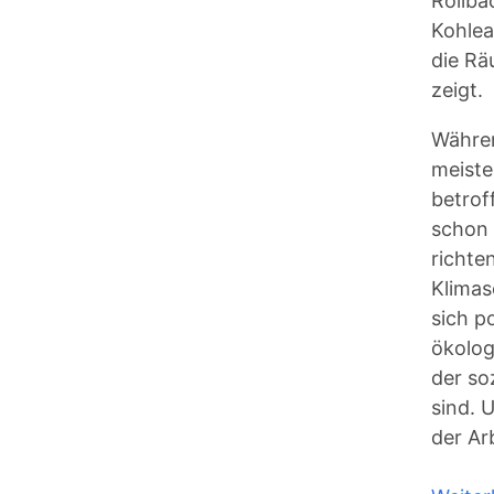
Rollba
Kohlea
die Rä
zeigt.
Währen
meist
betrof
schon 
richte
Klimas
sich p
ökolog
der so
sind. 
der Ar