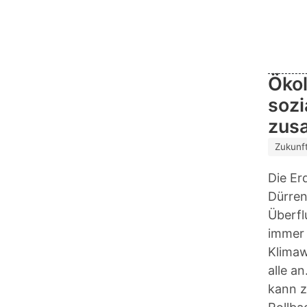
Öko
sozi
zus
Zukunft
Die Er
Dürren
Überf
immer
Klimaw
alle an
kann z