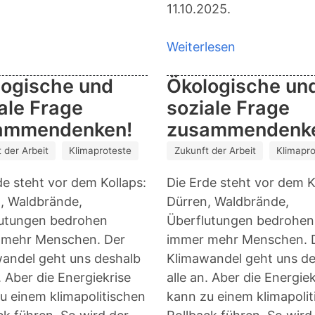
11.10.2025.
Weiterlesen
über
An
logische und
Ökologische un
den
ale Frage
soziale Frage
Rand
gedrängt.
ammendenken!
zusammendenk
Jobcenter
 der Arbeit
Klimaproteste
Zukunft der Arbeit
Klimapro
–
Psychiatrie
de steht vor dem Kollaps:
Die Erde steht vor dem K
–
, Waldbrände,
Dürren, Waldbrände,
Gefängnis
lutungen bedrohen
Überflutungen bedrohen
 mehr Menschen. Der
immer mehr Menschen. 
andel geht uns deshalb
Klimawandel geht uns d
. Aber die Energiekrise
alle an. Aber die Energie
u einem klimapolitischen
kann zu einem klimapoli