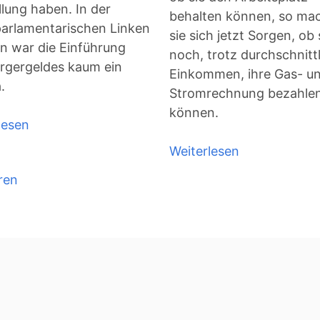
lung haben. In der
behalten können, so ma
arlamentarischen Linken
sie sich jetzt Sorgen, ob 
lin war die Einführung
noch, trotz durchschnitt
rgergeldes kaum ein
Einkommen, ihre Gas- u
.
Stromrechnung bezahle
können.
lesen
über
Das
Weiterlesen
über
neue
Krise
ren
Bürgergeld
-
–
Krieg
was
wird
besser,
was
wird
schlechter