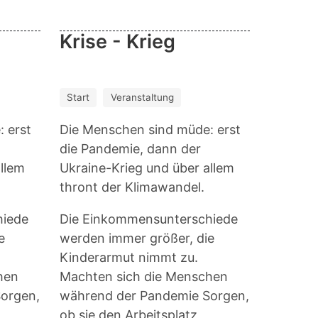
Krise - Krieg
nken!
Start
Veranstaltung
 erst
Die Menschen sind müde: erst
die Pandemie, dann der
allem
Ukraine-Krieg und über allem
thront der Klimawandel.
hiede
Die Einkommensunterschiede
e
werden immer größer, die
Kinderarmut nimmt zu.
hen
Machten sich die Menschen
orgen,
während der Pandemie Sorgen,
ob sie den Arbeitsplatz