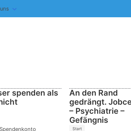
 uns
er spenden als
An den Rand
nicht
gedrängt. Jobc
– Psychiatrie –
Gefängnis
 Spendenkonto
Start