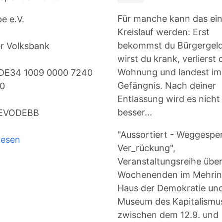
Für manche kann das ei
be e.V.
Kreislauf werden: Erst
bekommst du Bürgergeld
er Volksbank
wirst du krank, verlierst 
Wohnung und landest im
 DE34 1009 0000 7240
Gefängnis. Nach deiner
00
Entlassung wird es nicht
besser...
BEVODEBB
"Aussortiert - Weggesper
lesen
über
Ver_rückung",
Besser
Veranstaltungsreihe über
spenden
Wochenenden im Mehrin
als
Haus der Demokratie un
gar
Museum des Kapitalismu
nicht
zwischen dem 12.9. und