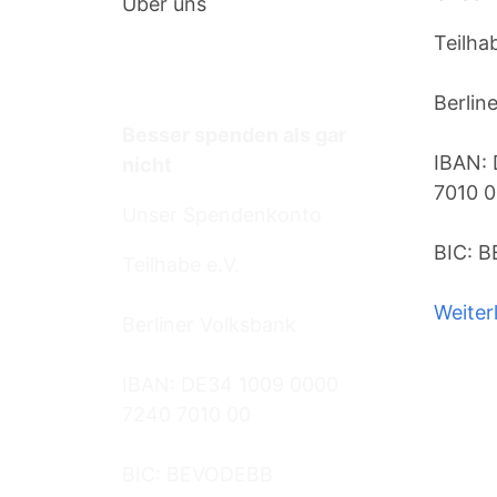
Über uns
Teilha
Termine
Berlin
Besser spenden als gar
IBAN:
nicht
7010 
Unser Spendenkonto
BIC: 
Teilhabe e.V.
Weiter
Berliner Volksbank
IBAN: DE34 1009 0000
7240 7010 00
BIC: BEVODEBB