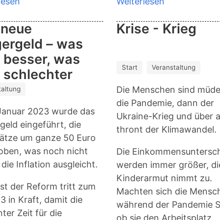
lesen
über
Weiterlesen
über
Ökologische
Ökologische
 neue
Krise - Krieg
und
und
ergeld – was
soziale
soziale
Frage
Frage
 besser, was
zusammendenken!
zusammende
Start
Veranstaltung
 schlechter
Die Menschen sind müde:
taltung
die Pandemie, dann der
Januar 2023 wurde das
Ukraine-Krieg und über 
geld eingeführt, die
thront der Klimawandel.
ätze um ganze 50 Euro
ben, was noch nicht
Die Einkommensuntersc
die Inflation ausgleicht.
werden immer größer, di
Kinderarmut nimmt zu.
st der Reform tritt zum
Machten sich die Mensc
3 in Kraft, damit die
während der Pandemie S
ter Zeit für die
ob sie den Arbeitsplatz