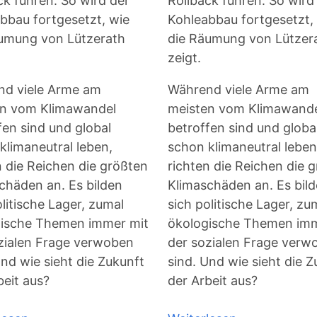
ck führen. So wird der
Rollback führen. So wird
bbau fortgesetzt, wie
Kohleabbau fortgesetzt,
umung von Lützerath
die Räumung von Lützer
zeigt.
d viele Arme am
Während viele Arme am
en vom Klimawandel
meisten vom Klimawand
fen sind und global
betroffen sind und globa
klimaneutral leben,
schon klimaneutral leben
n die Reichen die größten
richten die Reichen die 
chäden an. Es bilden
Klimaschäden an. Es bil
olitische Lager, zumal
sich politische Lager, zu
ische Themen immer mit
ökologische Themen imm
zialen Frage verwoben
der sozialen Frage verw
Und wie sieht die Zukunft
sind. Und wie sieht die Z
beit aus?
der Arbeit aus?