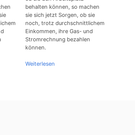
chen
behalten können, so machen
sie
sie sich jetzt Sorgen, ob sie
lichem
noch, trotz durchschnittlichem
nd
Einkommen, ihre Gas- und
n
Stromrechnung bezahlen
können.
Weiterlesen
über
Krise
-
Krieg