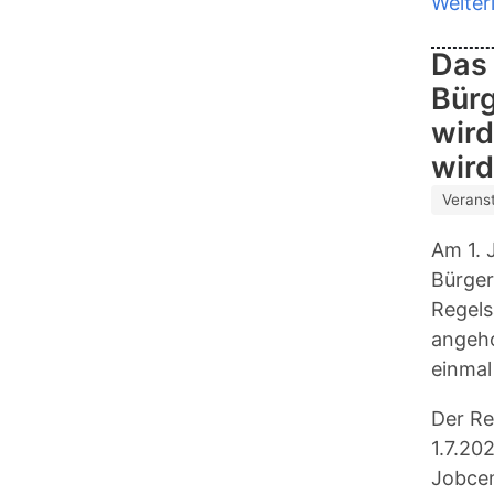
Weiter
Das
Bürg
wird
wird
Verans
Am 1. 
Bürger
Regels
angeho
einmal 
Der Re
1.7.202
Jobcen