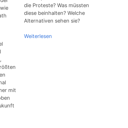
 der
die Proteste? Was müssten
 wie
diese beinhalten? Welche
ath
Alternativen sehen sie?
Weiterlesen
über
el
Die
l
Beratungspraxis
,
und
größten
was
den
daraus
mal
folgt
er mit
oben
ukunft