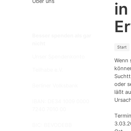
Über uns
in
Termine
E
Besser spenden als gar
nicht
Start
Unser Spendenkonto
Wenn s
können
Teilhabe e.V.
Suchtt
oder s
Berliner Volksbank
läßt a
Ursach
IBAN: DE34 1009 0000
7240 7010 00
Termi
3.03.2
BIC: BEVODEBB