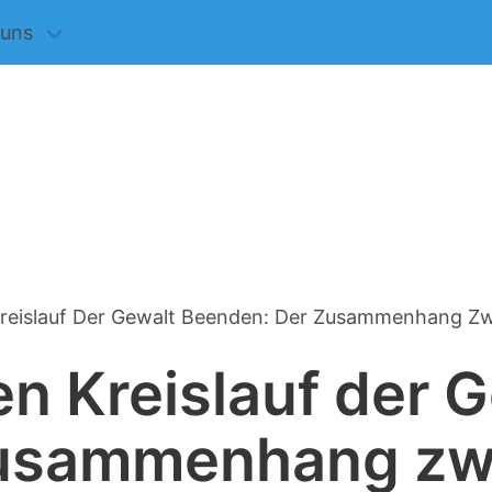
 uns
vigation
reislauf Der Gewalt Beenden: Der Zusammenhang Zwi
n Kreislauf der 
usammenhang zwi