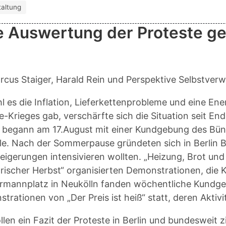
taltung
e Auswertung der Proteste g
rcus Staiger, Harald Rein und Perspektive Selbstver
 es die Inflation, Lieferkettenprobleme und eine En
e-Krieges gab, verschärfte sich die Situation seit En
 begann am 17.August mit einer Kundgebung des Bünd
le. Nach der Sommerpause gründeten sich in Berlin B
teigerungen intensivieren wollten. „Heizung, Brot und 
arischer Herbst“ organisierten Demonstrationen, die 
mannplatz in Neukölln fanden wöchentliche Kundge
trationen von „Der Preis ist heiß“ statt, deren Aktiv
llen ein Fazit der Proteste in Berlin und bundesweit