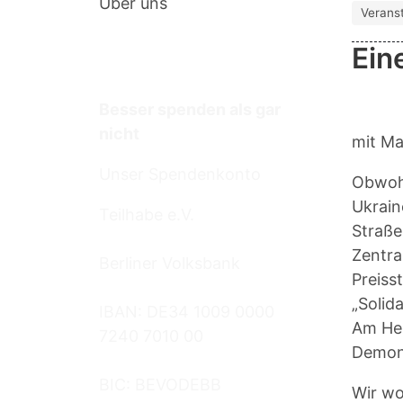
Über uns
Verans
Ein
Termine
Besser spenden als gar
nicht
mit Ma
Unser Spendenkonto
Obwohl
Ukrain
Teilhabe e.V.
Straße
Zentra
Berliner Volksbank
Preiss
„Solid
IBAN: DE34 1009 0000
Am Her
7240 7010 00
Demons
BIC: BEVODEBB
Wir wo