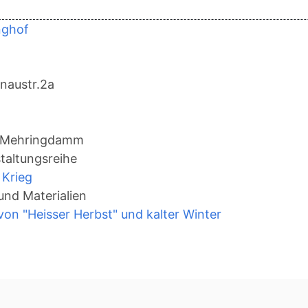
nghof
naustr.2a
 Mehringdamm
taltungsreihe
 Krieg
und Materialien
von "Heisser Herbst" und kalter Winter