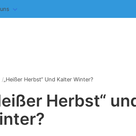
 uns
„Heißer Herbst“ Und Kalter Winter?
vigation
eißer Herbst“ und
inter?