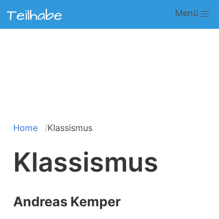
Direkt
Main
zum
navigation
Inhalt
Home
Klassismus
Pfadnavigation
Klassismus
Andreas Kemper