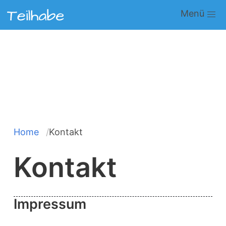
Direkt
Main
zum
navigation
Inhalt
Home
Kontakt
Pfadnavigation
Kontakt
Impressum