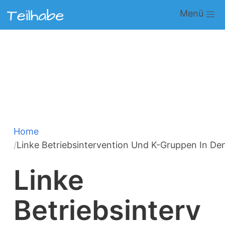
Direkt
Main
zum
navigation
Inhalt
Home
Pfadnavigation
Linke Betriebsintervention Und K-Gruppen In De
Linke
Betriebsinterv