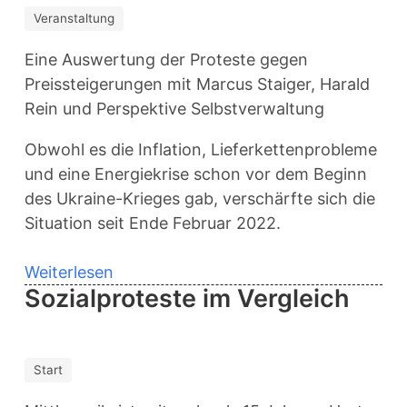
–
Veranstaltung
was
Eine Auswertung der Proteste gegen
wird
Preissteigerungen mit Marcus Staiger, Harald
besser,
Rein und Perspektive Selbstverwaltung
was
wird
Obwohl es die Inflation, Lieferkettenprobleme
schlechter
und eine Energiekrise schon vor dem Beginn
des Ukraine-Krieges gab, verschärfte sich die
Situation seit Ende Februar 2022.
Weiterlesen
über
Sozialproteste im Vergleich
„Heißer
Herbst“
und
kalter
Start
Winter?