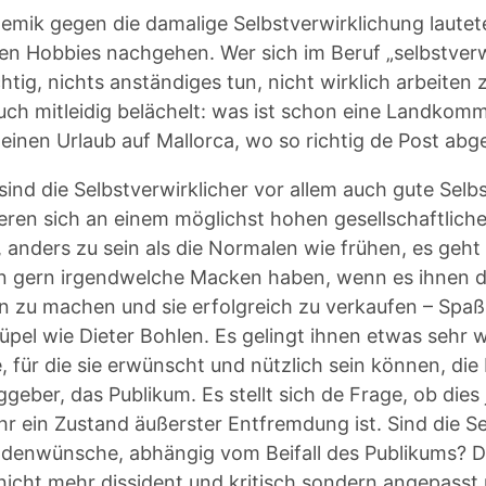
lemik gegen die damalige Selbstverwirklichung lautet
ren Hobbies nachgehen. Wer sich im Beruf „selbstverw
htig, nichts anständiges tun, nicht wirklich arbeiten
uch mitleidig belächelt: was ist schon eine Landkomm
einen Urlaub auf Mallorca, wo so richtig de Post abg
sind die Selbstverwirklicher vor allem auch gute Selb
ieren sich an einem möglichst hohen gesellschaftliche
 anders zu sein als die Normalen wie frühen, es geht 
 gern irgendwelche Macken haben, wenn es ihnen de
n zu machen und sie erfolgreich zu verkaufen – Spa
üpel wie Dieter Bohlen. Es gelingt ihnen etwas sehr w
, für die sie erwünscht und nützlich sein können, die 
ggeber, das Publikum. Es stellt sich de Frage, ob dies
hr ein Zustand äußerster Entfremdung ist. Sind die Se
denwünsche, abhängig vom Beifall des Publikums? Die
nicht mehr dissident und kritisch sondern angepasst 