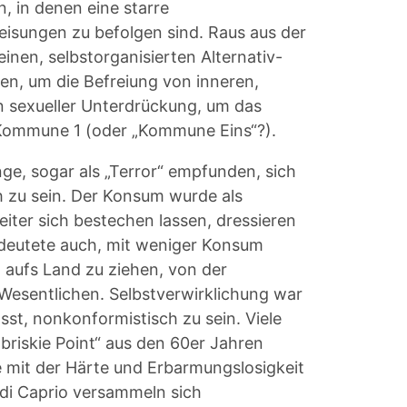
, in denen eine starre
isungen zu befolgen sind. Raus aus der
inen, selbstorganisierten Alternativ-
ien, um die Befreiung von inneren,
 sexueller Unterdrückung, um das
 Kommune 1 (oder „Kommune Eins“?).
e, sogar als „Terror“ empfunden, sich
h zu sein. Der Konsum wurde als
iter sich bestechen lassen, dressieren
edeutete auch, mit weniger Konsum
t aufs Land zu ziehen, von der
 Wesentlichen. Selbstverwirklichung war
st, nonkonformistisch zu sein. Viele
briskie Point“ aus den 60er Jahren
be mit der Härte und Erbarmungslosigkeit
 di Caprio versammeln sich