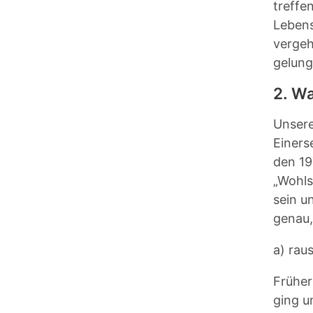
treffe
Lebens
vergeht
gelung
2. W
Unsere
Einers
den 19
„Wohls
sein u
genau,
a) rau
Früher
ging u