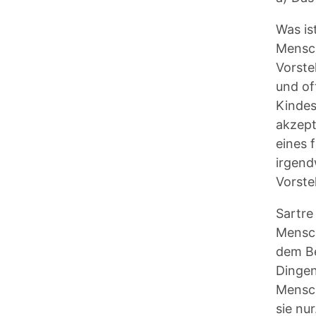
Was is
Mensch
Vorste
und of
Kindes
akzept
eines 
irgend
Vorste
Sartre 
Mensch
dem Be
Dingen
Mensch
sie nur