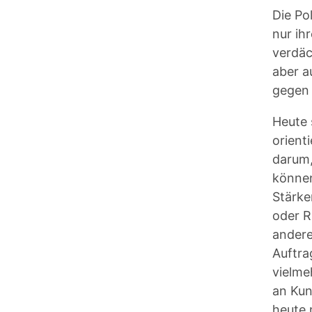
Die Po
nur ih
verdäc
aber a
gegen 
Heute 
orient
darum,
können
Stärke
oder R
andere
Auftra
vielme
an Kun
heute 