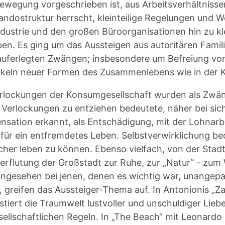
wegung vorgeschrieben ist, aus Arbeitsverhältnissen
dostruktur herrscht, kleinteilige Regelungen und We
dustrie und den großen Büroorganisationen hin zu kle
ben. Es ging um das Aussteigen aus autoritären Famil
auferlegten Zwängen; insbesondere um Befreiung von
keln neuer Formen des Zusammenlebens wie in der
rlockungen der Konsumgesellschaft wurden als Zwäng
 Verlockungen zu entziehen bedeutete, näher bei sic
sation erkannt, als Entschädigung, mit der Lohnarbe
 für ein entfremdetes Leben. Selbstverwirklichung b
icher leben zu können. Ebenso vielfach, von der Stad
erflutung der Großstadt zur Ruhe, zur „Natur“ - zum
ngesehen bei jenen, denen es wichtig war, unangepas
, greifen das Aussteiger-Thema auf. In Antonionis „Za
stiert die Traumwelt lustvoller und unschuldiger Lie
sellschaftlichen Regeln. In „The Beach“ mit Leonardo