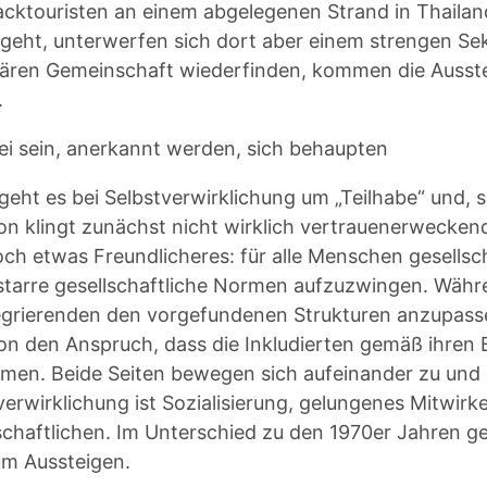
cktouristen an einem abgelegenen Strand in Thailan
geht, unterwerfen sich dort aber einem strengen Sek
tären Gemeinschaft wiederfinden, kommen die Ausste
.
ei sein, anerkannt werden, sich behaupten
geht es bei Selbstverwirklichung um „Teilhabe“ und, s
ion klingt zunächst nicht wirklich vertrauenerweckend
doch etwas Freundlicheres: für alle Menschen gesellsc
starre gesellschaftliche Normen aufzuzwingen. Währ
egrierenden den vorgefundenen Strukturen anzupasse
ion den Anspruch, dass die Inkludierten gemäß ihren
hmen. Beide Seiten bewegen sich aufeinander zu und 
verwirklichung ist Sozialisierung, gelungenes Mitwirke
schaftlichen. Im Unterschied zu den 1970er Jahren 
um Aussteigen.