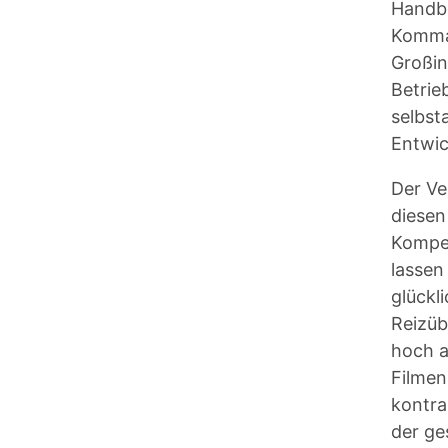
Handbe
Komman
Großin
Betrie
selbst
Entwic
Der Ve
diesen
Kompen
lassen
glückl
Reizüb
hoch a
Filmen
kontra
der ge