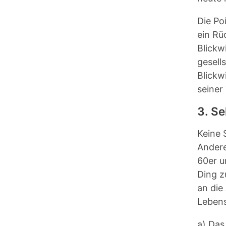
Die Po
ein Rü
Blickw
gesell
Blickw
seiner
3. Se
Keine 
Andere
60er u
Ding z
an die
Lebens
a) Das