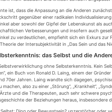
inte ist, dass die Anpassung an die Anderen zunächst
ckschritt gegenüber einer radikalen Individualisierun
inkel aber sowohl der Gipfel der Lebenskunst als auc
schaftlichen Verbesserungen und insofern auch gesell
inkel zu verdeutlichen, empfiehlt sich ein Exkurs zur
 Theorie der Intersubjektivität in „Das Sein und das Ni
lbsterkenntnis: das Selbst und die Ander
Selbstverwirklichung ohne Selbsterkenntnis. Kein Sel
n“, ein Buch von Ronald D. Laing, einem der Gründer
nd 70er Jahren. Laing wandte sich dagegen, psychis
u machen, also zu einer „Störung“, „Krankheit“, „Syn
 Ärzte und die Therapeuten, auch sehr schwere psyc
geschichte der Beziehungen heraus, insbesondere de
 Selbst: Ding oder Bewusstsein? unzerstörbar oder v