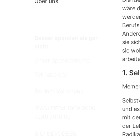
Über uns
wäre d
werden
Termine
Berufs
Andere
Besser spenden als gar
sie si
nicht
sie wo
arbeit
Unser Spendenkonto
1. Se
Teilhabe e.V.
Mement
Berliner Volksbank
Selbst
IBAN: DE34 1009 0000
und es
7240 7010 00
mit de
der Le
BIC: BEVODEBB
Radika