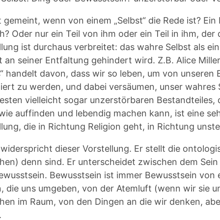
t gemeint, wenn von einem „Selbst“ die Rede ist? E
? Oder nur ein Teil von ihm oder ein Teil in ihm, der 
llung ist durchaus verbreitet: das wahre Selbst als e
t an seiner Entfaltung gehindert wird. Z.B. Alice Mi
“ handelt davon, dass wir so leben, um von unseren El
iert zu werden, und dabei versäumen, unser wahres Se
festen vielleicht sogar unzerstörbaren Bestandteiles, 
wie auffinden und lebendig machen kann, ist eine sehr
llung, die in Richtung Religion geht, in Richtung unste
widerspricht dieser Vorstellung. Er stellt die ontolog
en) denn sind. Er unterscheidet zwischen dem Sein an
wusstsein. Bewusstsein ist immer Bewusstsein von 
, die uns umgeben, von der Atemluft (wenn wir sie 
en im Raum, von den Dingen an die wir denken, aber 
.