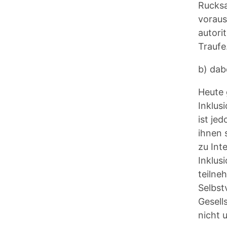
Rucksa
voraus
autori
Traufe
b) dab
Heute 
Inklus
ist je
ihnen 
zu Int
Inklus
teilne
Selbst
Gesell
nicht 