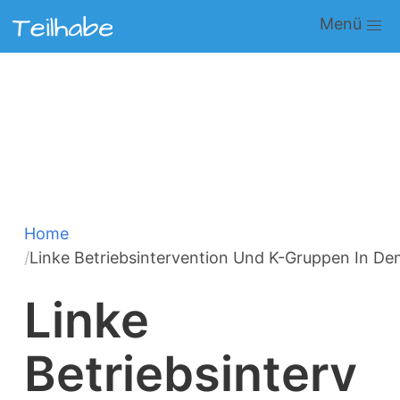
Direkt
Main
zum
navigation
Inhalt
Home
Pfadnavigation
Linke Betriebsintervention Und K-Gruppen In De
Linke
Betriebsinterv