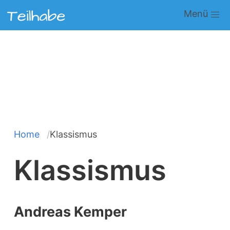
Direkt
Main
zum
navigation
Inhalt
Home
Klassismus
Pfadnavigation
Klassismus
Andreas Kemper