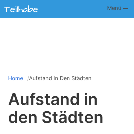
Direkt
Main
zum
navigation
Inhalt
Home
Aufstand In Den Städten
Pfadnavigation
Aufstand in
den Städten